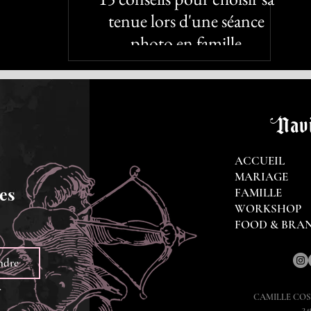
tenue lors d'une séance
photo en famille
Navi
ACCUEIL
MARIAGE
es 
FAMILLE
WORKSHOP
FOOD & BRA
ndre
.
CAMILLE CO
34