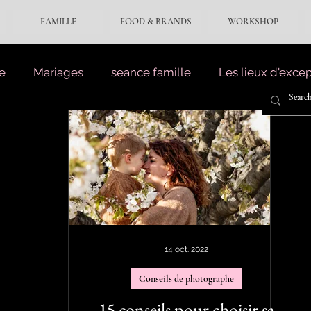
FAMILLE
FOOD & BRANDS
WORKSHOP
e
Mariages
seance famille
Les lieux d'exce
14 oct. 2022
Conseils de photographe
15 conseils pour choisir sa