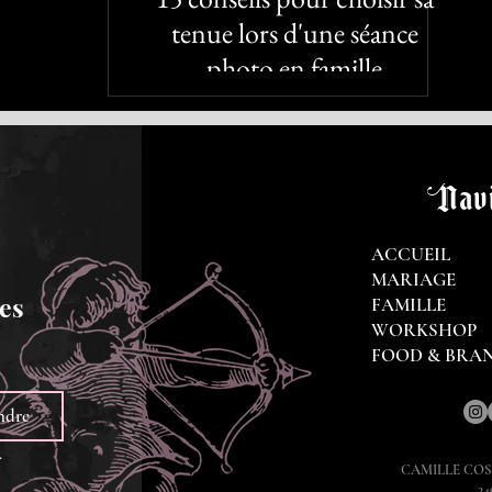
tenue lors d'une séance
photo en famille
Navi
ACCUEIL
MARIAGE
es 
FAMILLE
WORKSHOP
FOOD & BRA
ndre
.
CAMILLE CO
34