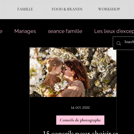
FAMILLE
FOOD & BRANDS
WORKSHOP
e
Mariages
seance famille
Les lieux d'exce
14 oct. 2022
Conseils de photographe
15 conseils pour choisir sa