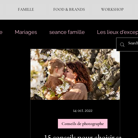
FAMILLE
FOOD & BRANDS
WORKSHOP
e
Mariages
seance famille
Les lieux d'exce
14 oct. 2022
Conseils de photographe
15 conseils pour choisir sa