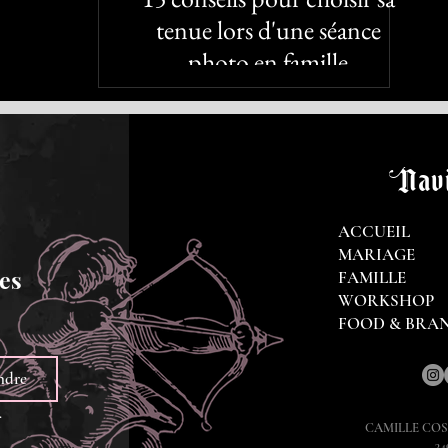
tenue lors d'une séance
photo en famille
Navi
ACCUEIL
MARIAGE
es 
FAMILLE
WORKSHOP
FOOD & BRA
ndre
.
CAMILLE CO
34