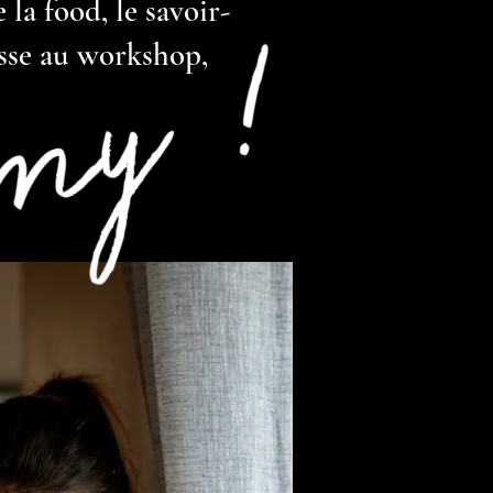
la food, le savoir-
my !
asse au workshop,