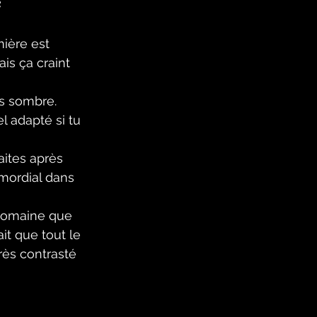
e
ière est 
is ça craint 
ès sombre. 
l adapté si tu 
aites après 
mordial dans 
domaine que 
ait que tout le 
très contrasté 