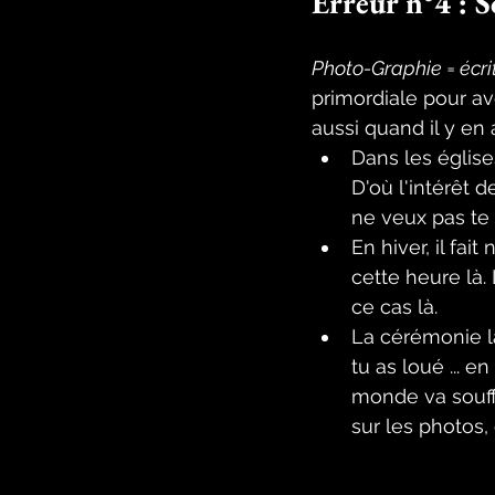
Erreur n°4 : S
Photo-Graphie = écri
primordiale pour av
aussi quand il y en 
Dans les églises
D'où l'intérêt d
ne veux pas te 
En hiver, il fai
cette heure là
ce cas là. 
La cérémonie l
tu as loué ... en
monde va souffri
sur les photos,