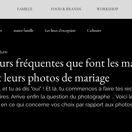
FAMILLE
FOOD & BRANDS
WORKSHOP
es
seance famille
Les lieux d'exception
Culinaire
ture
urs fréquentes que font les m
 leurs photos de mariage
, et tu as dis "oui" ! Et là, tu commences à faire tes r
ires. Arrive enfin la question du photographe ... Voici l
 en ce qui concerne vos choix par rapport aux photos