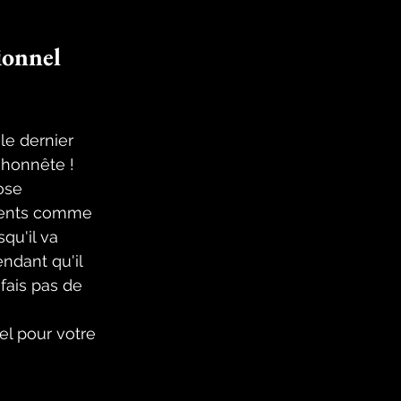
ionnel 
le dernier 
 honnête ! 
ose 
ements comme 
qu'il va 
endant qu'il 
 fais pas de 
l pour votre 