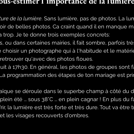
ous-estimer l'importance de la lumièr
ture de la lumière
. Sans lumière, pas de photos. La lum
oir de belles photos. Ca craint quand il en manque ma
a trop. Je te donne trois exemples concrets: 
, ou dans certaines mairies, il fait sombre, parfois tr
e choisir un photographe qui à l'habitude et le matérie
retrouver qu'avec des photos floues. 
t nuit à 17h30. En général, les photos de groupes sont f
. La programmation des étapes de ton mariage est pri
aïque se déroule dans le superbe champ à côté du 
 plein été ... sous 38°C ... en plein cagnar ! En plus du f
r, la lumière est très forte et très dure. Tout va être 
 et les visages recouverts d'ombres. 