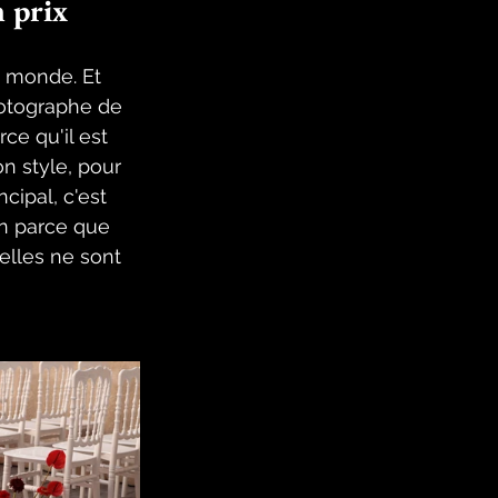
n prix
e monde. Et 
hotographe de 
ce qu'il est 
n style, pour 
cipal, c'est 
on parce que 
elles ne sont 