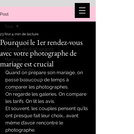
Post
Tous
23 févr.
4 min de lecture
Tous
Pourquoi le 1er rendez-vous
Conseils de photographe
avec votre photographe de
Mariages
mariage est crucial
seance famille
Quand on prépare son mariage, on 
passe beaucoup de temps à 
Les lieux d'exception
comparer les photographes.
Culinaire
On regarde les galeries. On compare 
les tarifs. On lit les avis.
Et souvent, les couples pensent qu’ils 
ont presque fait leur choix… avant 
même d’avoir rencontré le 
photographe.